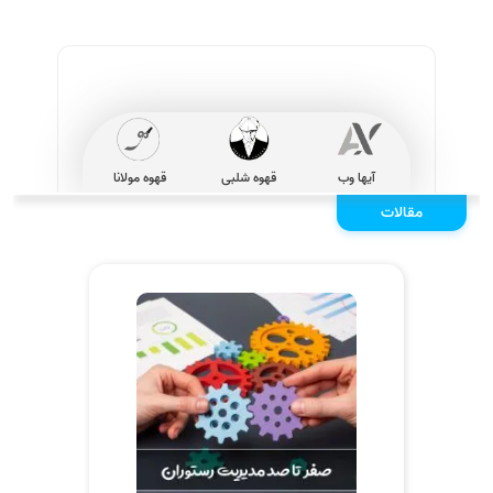
آیها وب
قهوه شلبی
قهوه مولانا
مقالات