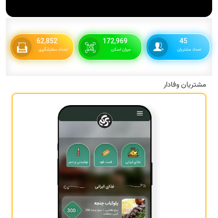
62,852
172,969
45
تعداد مشتریان
میزان اسکن
تعداد سفارشگیری
مشتریان وفادار